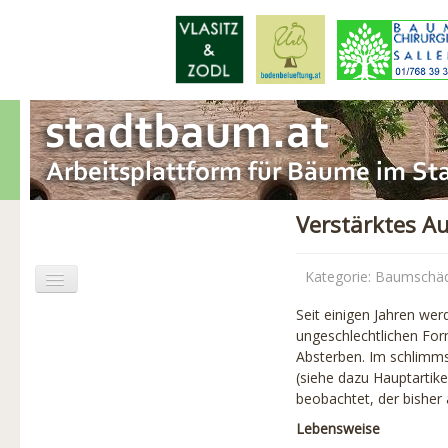
Verstärktes A
Kategorie:
Baumschä
Seit einigen Jahren wer
Aktuelles
ungeschlechtlichen Fo
Absterben. Im schlimms
Baumschäden
(siehe dazu Hauptartike
beobachtet, der bisher 
Baumpflege
Lebensweise