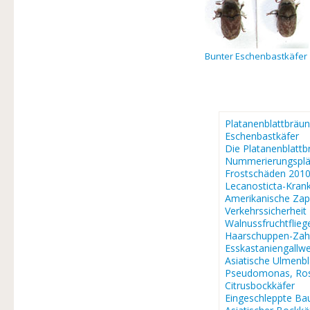
Bunter Eschenbastkäfer
Platanenblattbräun
Eschenbastkäfer
Die Platanenblattb
Nummerierungsplä
Frostschäden 201
Lecanosticta-Krank
Amerikanische Za
Verkehrssicherheit
Walnussfruchtflieg
Haarschuppen-Zah
Esskastaniengallw
Asiatische Ulmenb
Pseudomonas, Ros
Citrusbockkäfer
Eingeschleppte Ba