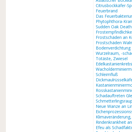
Asiatischer Bockkä
Citrusbockkäfer-S
Feuerbrand
Das Feuerbakteri
Phytophthora-Kran
Sudden Oak Death
Frostempfindlichke
Frostschäden an K
Frostschäden Waln
Bodenverdichtung
Wurzelraum, -sch
Totäste, Zwiesel
Edelkastanienkreb
Wacholderminierm
Schleimfluß
Dickmaulrüsselkäf
Kastanienminiermo
Rosskastanienmin
Schadauftreten Gle
Schmetterlingsra
Neue Wanze an Li
Eichenprozessions
Klimaveränderung
Rindenkrankheit a
Efeu als Schadfakt