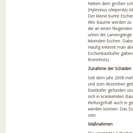
Baumschutz
Neben dem großen schw
(Hylesinus oleiperda) i
Produkte
Der kleine bunte Eschen
Alte Bäume werden zu B
Partner
die an einen fliegende
unten die Larvengänge a
Projekte
lebenden Eschen. Dabe
Häufig erkennt man abe
Links
Eschenbastkäfer galten 
Stadtbaumbuch
Brennholz).
Zunahme der Schäden
Über uns
Seit dem Jahr 2008 meh
Baumbilder
und zum Absterben gebr
Bastkäfer gefunden und
sich in kränkelnden Bäu
Reifungsfraß auch in g
werden können. Das Esc
sein.
Maßnahmen